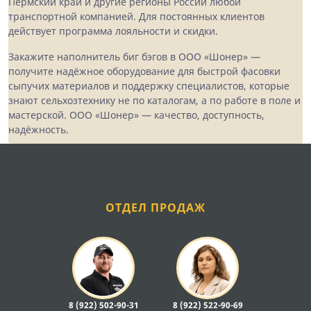
Пермский край и другие регионы России любой
транспортной компанией. Для постоянных клиентов
действует программа лояльности и скидки.
Закажите наполнитель биг бэгов в ООО «Шонер» —
получите надёжное оборудование для быстрой фасовки
сыпучих материалов и поддержку специалистов, которые
знают сельхозтехнику не по каталогам, а по работе в поле и
мастерской. ООО «Шонер» — качество, доступность,
надёжность.
ОТДЕЛ ПРОДАЖ
8 (922) 502-90-31
8 (922) 522-90-69